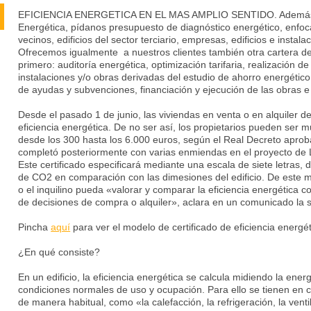
EFICIENCIA ENERGETICA EN EL MAS AMPLIO SENTIDO. Además del
Energética, pídanos presupuesto de diagnóstico energético, enfo
vecinos, edificios del sector terciario, empresas, edificios e instal
Ofrecemos igualmente a nuestros clientes también otra cartera de
primero: auditoría energética, optimización tarifaria, realización d
instalaciones y/o obras derivadas del estudio de ahorro energétic
de ayudas y subvenciones, financiación y ejecución de las obras e 
Desde el pasado 1 de junio, las viviendas en venta o en alquiler d
eficiencia energética. De no ser así, los propietarios pueden ser
desde los 300 hasta los 6.000 euros, según el Real Decreto aprob
completó posteriormente con varias enmiendas en el proyecto de L
Este certificado especificará mediante una escala de siete letras, d
de CO2 en comparación con las dimesiones del edificio. De este 
o el inquilino pueda «valorar y comparar la eficiencia energética 
de decisiones de compra o alquiler», aclara en un comunicado la
Pincha
aquí
para ver el modelo de certificado de eficiencia energét
¿En qué consiste?
En un edificio, la eficiencia energética se calcula midiendo la en
condiciones normales de uso y ocupación. Para ello se tienen en cu
de manera habitual, como «la calefacción, la refrigeración, la vent