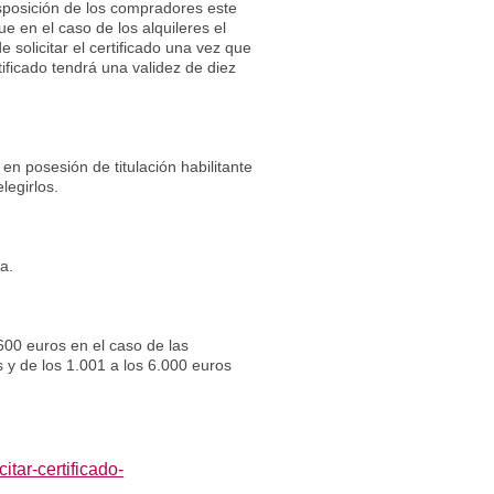
sposición de los compradores este
e en el caso de los alquileres el
 solicitar el certificado una vez que
tificado tendrá una validez de diez
s en posesión de titulación habilitante
legirlos.
a.
600 euros en el caso de las
s y de los 1.001 a los 6.000 euros
tar-certificado-