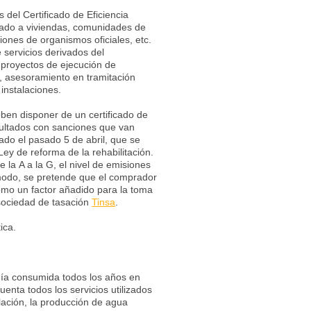
 Certificado de Eficiencia
cado a viviendas, comunidades de
aciones de organismos oficiales, etc.
 servicios derivados del
e proyectos de ejecución de
o, asesoramiento en tramitación
instalaciones.
eben disponer de un certificado de
 multados con sanciones que van
ado el pasado 5 de abril, que se
ey de reforma de la rehabilitación.
e la A a la G, el nivel de emisiones
modo, se pretende que el comprador
como un factor añadido para la toma
 sociedad de tasación
Tinsa
.
ica.
ergía consumida todos los años en
enta todos los servicios utilizados
ilación, la producción de agua