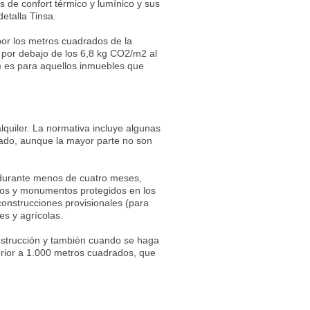
es de confort térmico y lumínico y sus
detalla Tinsa.
por los metros cuadrados de la
s por debajo de los 6,8 kg CO2/m2 al
 G) es para aquellos inmuebles que
alquiler. La normativa incluye algunas
icado, aunque la mayor parte no son
s durante menos de cuatro meses,
cios y monumentos protegidos en los
 construcciones provisionales (para
es y agrícolas.
construcción y también cuando se haga
perior a 1.000 metros cuadrados, que