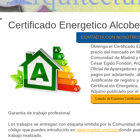
Certificado Energetico Alcob
CONTACTA CON NOSOTRO
Obtenga el Certificado E
precio del mercado en Ma
Comunidad de Madrid y la
César Egido Fondón, Arq
Oficial de Aparejadores 
pagos por adelantado, ab
Justificante de registro 
Certificación Energetica
Adjutno publicado por e
Listado de Expertos Certificai
Garantía de trabajo profesional.
Los trabajos se entregan con etiqueta emitida por la Comunidad de
código que puedes introducirlo en
www.madrid.org/cove
donde pue
trabajo realizado.