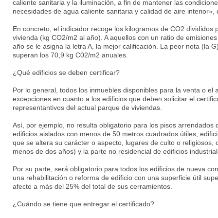
caliente sanitaria y la iluminación, a fin de mantener las condicion
necesidades de agua caliente sanitaria y calidad de aire interior», 
En concreto, el indicador recoge los kilogramos de CO2 divididos 
vivienda (kg CO2/m2 al año). A aquellos con un ratio de emisione
año se le asigna la letra A, la mejor calificación. La peor nota (la
superan los 70,9 kg C02/m2 anuales.
¿Qué edificios se deben certificar?
Por lo general, todos los inmuebles disponibles para la venta o el 
excepciones en cuanto a los edificios que deben solicitar el certif
representantivos del actual parque de viviendas.
Así, por ejemplo, no resulta obligatorio para los pisos arrendado
edificios aislados con menos de 50 metros cuadrados útiles, edifi
que se altera su carácter o aspecto, lugares de culto o religiosos,
menos de dos años) y la parte no residencial de edificios industrial
Por su parte, será obligatorio para todos los edificios de nueva 
una rehabilitación o reforma de edificio con una superficie útil su
afecte a más del 25% del total de sus cerramientos.
¿Cuándo se tiene que entregar el certificado?