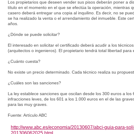
Los propietarios que deseen vender sus pisos deberán poner a di
título en el momento en el que se efectúa la operación, mientras qu
casero deberá entregar una copia al inquilino. Es decir, no se puede
se ha realizado la venta o el arrendamiento del inmueble. Este cer
años.
¿Dónde se puede solicitar?
El interesado en solicitar el certificado deberá acudir a los técnico
(arquitectos o ingenieros). El propietario tendrá total libertad para e
¿Cuánto cuesta?
No existe un precio determinado. Cada técnico realiza su propuest
¿Cuáles son las sanciones?
La ley establece sanciones que oscilan desde los 300 euros a los 
infracciones leves, de los 601 a los 1.000 euros en el de las grave
para las muy graves.
Fuente: Artículo ABC
http://www.abc.es/economia/20130607/abci-guia-para-solici
201306062025.html