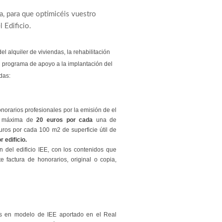
, para que optimicéis vuestro
 Edificio.
l alquiler de viviendas, la rehabilitación
n programa de apoyo a la implantación del
das:
norarios profesionales por la emisión de el
ad máxima de
20 euros por cada
una de
uros por cada 100 m2 de superficie útil de
 edificio.
 del edificio IEE, con los contenidos que
 factura de honorarios, original o copia,
dos en modelo de IEE aportado en el Real