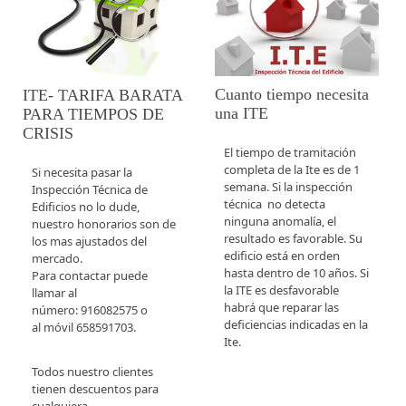
Cuanto tiempo necesita
ITE- TARIFA BARATA
una ITE
PARA TIEMPOS DE
CRISIS
El tiempo de tramitación
completa de la Ite es de 1
Si necesita pasar la
semana. Si la inspección
Inspección Técnica de
técnica no detecta
Edificios no lo dude,
ninguna anomalía, el
nuestro honorarios son de
resultado es favorable. Su
los mas ajustados del
edificio está en orden
mercado.
hasta dentro de 10 años. Si
Para contactar puede
la ITE es desfavorable
llamar al
habrá que reparar las
número: 916082575 o
deficiencias indicadas en la
al móvil 658591703.
Ite.
Todos nuestro clientes
tienen descuentos para
cualquiera