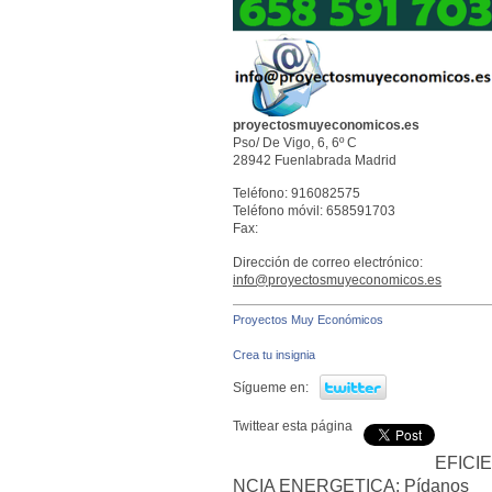
proyectosmuyeconomicos.es
Pso/ De Vigo, 6, 6º C
28942
Fuenlabrada
Madrid
Teléfono:
916082575
Teléfono móvil: 658591703
Fax:
Dirección de correo electrónico:
info@proyectosmuyeconomicos.es
Proyectos Muy Económicos
Crea tu insignia
Sígueme en:
Twittear esta página
EFICIE
NCIA ENERGETICA: Pídanos