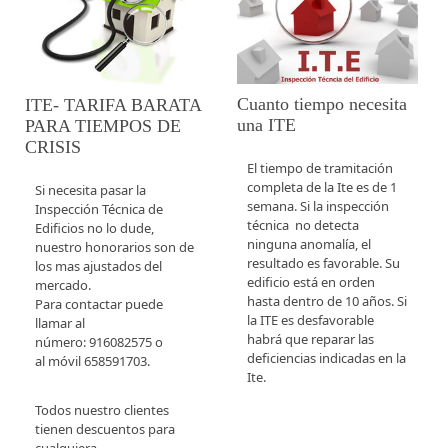
Cuanto tiempo necesita
ITE- TARIFA BARATA
una ITE
PARA TIEMPOS DE
CRISIS
El tiempo de tramitación
completa de la Ite es de 1
Si necesita pasar la
semana. Si la inspección
Inspección Técnica de
técnica no detecta
Edificios no lo dude,
ninguna anomalía, el
nuestro honorarios son de
resultado es favorable. Su
los mas ajustados del
edificio está en orden
mercado.
hasta dentro de 10 años. Si
Para contactar puede
la ITE es desfavorable
llamar al
habrá que reparar las
número: 916082575 o
deficiencias indicadas en la
al móvil 658591703.
Ite.
Todos nuestro clientes
tienen descuentos para
cualquiera