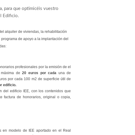
, para que optimicéis vuestro
 Edificio.
l alquiler de viviendas, la rehabilitación
n programa de apoyo a la implantación del
das:
norarios profesionales por la emisión de el
ad máxima de
20 euros por cada
una de
uros por cada 100 m2 de superficie útil de
 edificio.
 del edificio IEE, con los contenidos que
 factura de honorarios, original o copia,
dos en modelo de IEE aportado en el Real